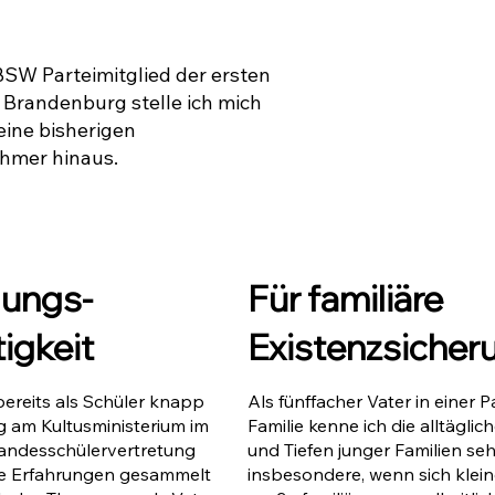
 BSW Parteimitglied der ersten
 Brandenburg stelle ich mich
eine bisherigen
hmer hinaus.
dungs-
Für familiäre
igkeit
Existenzsicher
Als fünffacher Vater in einer 
ereits als Schüler knapp
Familie kenne ich die alltägli
g am Kultusministerium im
und Tiefen junger Familien seh
andesschülervertretung
insbesondere, wenn sich klei
che Erfahrungen gesammelt