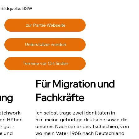
Bildquelle: BSW
zur Partei-Webseite
Unterstützer werden
Termine vor Ort finden
Für Migration und
Fachkräfte
ung
Patchwork-
Ich selbst trage zwei Identitäten in
chen Höhen
mir: meine gebürtige deutsche sowie die
r gut -
unseres Nachbarlandes Tschechien, von
ne und
wo mein Vater 1968 nach Deutschland