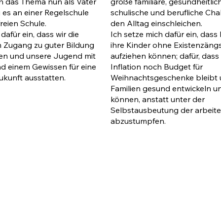
große familiäre, gesundheitlic
ch das Thema nun als Vater
schulische und berufliche Cha
ei es an einer Regelschule
den Alltag einschleichen.
freien Schule.
Ich setze mich dafür ein, dass
dafür ein, dass wir die
ihre Kinder ohne Existenzäng
im Zugang zu guter Bildung
aufziehen können; dafür, dass 
ßen und unsere Jugend mit
Inflation noch Budget für
 einem Gewissen für eine
Weihnachtsgeschenke bleibt 
Zukunft ausstatten.
Familien gesund entwickeln u
können, anstatt unter der
Selbstausbeutung der arbeite
abzustumpfen.